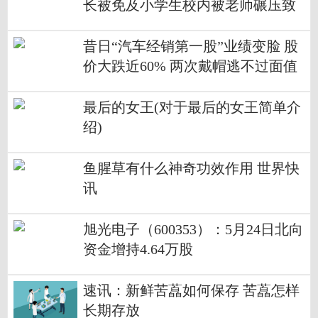
长被免及小学生校内被老师碾压致
死 校长被免详情
昔日“汽车经销第一股”业绩变脸 股
价大跌近60% 两次戴帽逃不过面值
退市
最后的女王(对于最后的女王简单介
绍)
鱼腥草有什么神奇功效作用 世界快
讯
旭光电子（600353）：5月24日北向
资金增持4.64万股
速讯：新鲜苦藠如何保存 苦藠怎样
长期存放