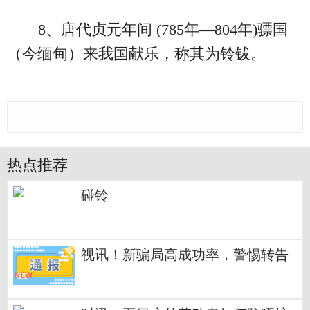
8、唐代贞元年间 (785年—804年)骠国
（今缅甸）来我国献乐，称其为铃钹。
热点推荐
碰铃
视讯！新骗局高成功率，警惕转告