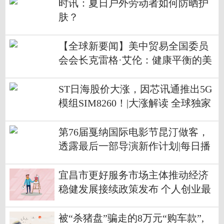
时讯：夏日户外劳动者如何防晒护
肤？
【全球新要闻】美中贸易全国委员
会会长克雷格·艾伦：健康平衡的美
中经贸关系符合双方利益
ST日海股价大涨，因芯讯通推出5G
模组SIM8260！|大涨解读 全球独家
第76届戛纳国际电影节昆汀做客，
透露最后一部导演新作计划|每日播
报
宜昌市更好服务市场主体推动经济
稳健发展接续政策发布 个人创业最
高可贷款30万元-天天快看
被“杀猪盘”骗走的8万元“购车款”,