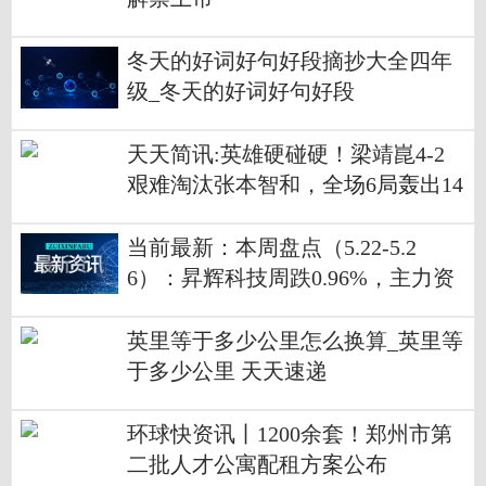
冬天的好词好句好段摘抄大全四年
级_冬天的好词好句好段
天天简讯:英雄硬碰硬！梁靖崑4-2
艰难淘汰张本智和，全场6局轰出14
0分！
当前最新：本周盘点（5.22-5.2
6）：昇辉科技周跌0.96%，主力资
金合计净流出2538.20万元
英里等于多少公里怎么换算_英里等
于多少公里 天天速递
环球快资讯丨1200余套！郑州市第
二批人才公寓配租方案公布