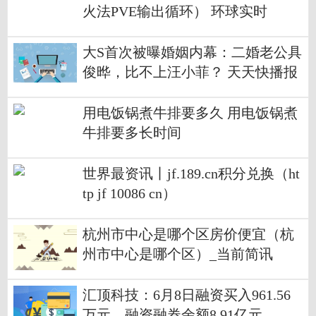
火法PVE输出循环） 环球实时
大S首次被曝婚姻内幕：二婚老公具
俊晔，比不上汪小菲？ 天天快播报
用电饭锅煮牛排要多久 用电饭锅煮
牛排要多长时间
世界最资讯丨jf.189.cn积分兑换（ht
tp jf 10086 cn）
杭州市中心是哪个区房价便宜（杭
州市中心是哪个区）_当前简讯
汇顶科技：6月8日融资买入961.56
万元，融资融券余额8.91亿元