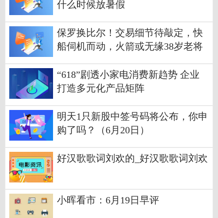
什么时候放暑假
保罗换比尔！交易细节待敲定，快
船伺机而动，火箭或无缘38岁老将
焦点热议
“618”剧透小家电消费新趋势 企业
打造多元化产品矩阵
明天1只新股中签号码将公布，你申
购了吗？（6月20日）
好汉歌歌词刘欢的_好汉歌歌词刘欢
小晖看市：6月19日早评