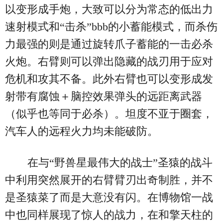
以变形成手炮，大致可以分为常态的低出力
速射模式和“击杀”bbb的小蓄能模式，而杀伤
力最强的则是通过旋转爪子蓄能的一击必杀
火炮。右臂则可以弹出隐藏的战刃用于应对
危机和攻其不备。此外右臂也可以变形成发
射带有腐蚀＋脑控效果弹头的远距离武器
（似乎也等同于必杀）。坦度不亚于圈套，
汽车人的远程火力均未能破防。
在与“野兽星最伟大的战士”圣猿的战斗
中利用突然展开的右臂臂刃出奇制胜，并不
是圣猿菜了而是大意没有闪。在博物馆一战
中也同样展现了惊人的战力，在和擎天柱的