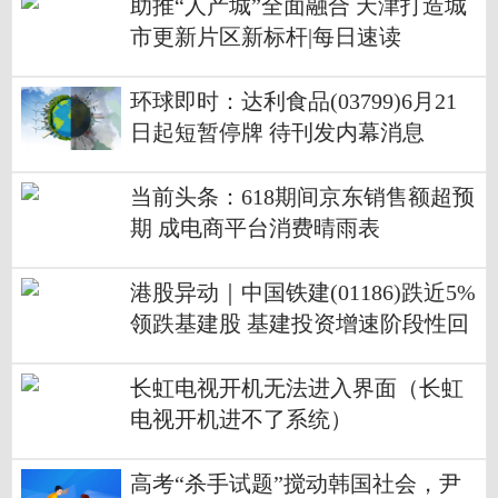
助推“人产城”全面融合 天津打造城
市更新片区新标杆|每日速读
环球即时：达利食品(03799)6月21
日起短暂停牌 待刊发内幕消息
当前头条：618期间京东销售额超预
期 成电商平台消费晴雨表
港股异动｜中国铁建(01186)跌近5%
领跌基建股 基建投资增速阶段性回
落加重市场担忧情绪
长虹电视开机无法进入界面（长虹
电视开机进不了系统）
高考“杀手试题”搅动韩国社会，尹