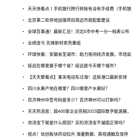
天天快看点丨手机银行跨行转账有没有手续费（手机银
北京第二轮供地加强项目周边市政配套建设
全球百事通！最新汇总！河北5市中考一分一档表公布
业绩连亏 先锋新材卖壳重组
环球快看：安徽省芜湖市：助力夜间经济发展，市场监
绥远在哪里属于哪个省？绥远是今天哪个城市？
【天天聚看点】事关电动车过海！这些港口最新安排
四川水果产地在哪里？四川哪里产水果好？
百济神州中签号码是多少？百济神州可以打新吗？
天天热消息：超400家企业亮相2023国际数字能源展，
浓汤宝下架是什么原因？买的浓汤宝不凝固正常吗？
视点！信创板块异动拉升 海量数据、真视通触及涨停