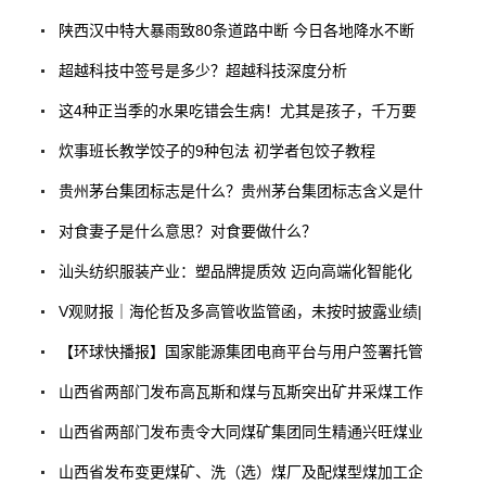
陕西汉中特大暴雨致80条道路中断 今日各地降水不断
超越科技中签号是多少？超越科技深度分析
这4种正当季的水果吃错会生病！尤其是孩子，千万要
炊事班长教学饺子的9种包法 初学者包饺子教程
贵州茅台集团标志是什么？贵州茅台集团标志含义是什
对食妻子是什么意思？对食要做什么？
汕头纺织服装产业：塑品牌提质效 迈向高端化智能化
V观财报｜海伦哲及多高管收监管函，未按时披露业绩|
【环球快播报】国家能源集团电商平台与用户签署托管
山西省两部门发布高瓦斯和煤与瓦斯突出矿井采煤工作
山西省两部门发布责令大同煤矿集团同生精通兴旺煤业
山西省发布变更煤矿、洗（选）煤厂及配煤型煤加工企