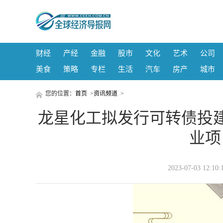
财经
产经
金融
股市
文化
艺术
公司
美食
策略
专栏
生活
汽车
房产
城市
您的位置：
首页
>
资讯频道
>
龙星化工拟发行可转债投
业项
2023-07-03 1