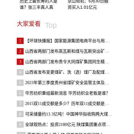
历史上最长寿的人是
京山轻机：6月30日融
谁？张三丰真人真
资买入1.01亿元
大家爱看
Top
1
【环球快播报】国家能源集团电商平台与用户签署托管
2
山西省两部门发布高瓦斯和煤与瓦斯突出矿井采煤工作
3
山西省两部门发布责令大同煤矿集团同生精通兴旺煤业
4
山西省发布变更煤矿、洗（选）煤厂及配煤型煤加工企
5
2023年第三季度贵州省煤矿安全监管主体及对象名单
6
华芳纺织重组最新消息 华芳纺织业老板是谁？
7
2015双11成交额是多少？历年双11成交额是多少？
8
可采储量约13.3亿吨！中国神华拟收购两大煤炭企业|
9
全球观热点：投资2180亿元 陕煤集团重点项目推进