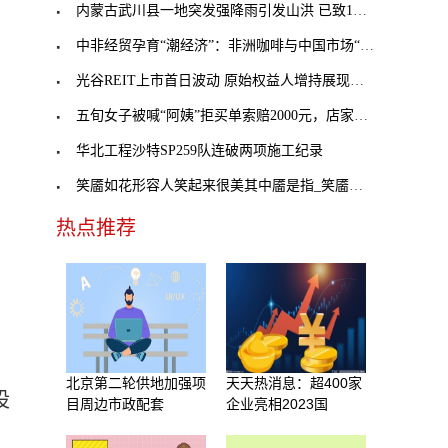
内蒙古武川县一地突发强降雨引发山洪 已致1人死亡
中非经贸孕育“潮经济”：非洲咖啡与中国市场“双向
光谷REIT上市首日波动 原始权益人增持展现信心_天
五旬女子被喊“阿姨”拒买单索赔2000元，店家回应：
华北工程沙特SP259队连破两项施工纪录
笑靥如花形容人笑起来很美其中靥是指_笑靥如花形容
热点推荐
北京第二轮供地加强项
天天热消息：超400家
设
目周边市政配套
企业亮相2023国