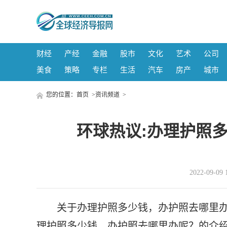
财经
产经
金融
股市
文化
艺术
公司
美食
策略
专栏
生活
汽车
房产
城市
您的位置：
首页
>
资讯频道
>
环球热议:办理护照
2022-09-
关于办理护照多少钱，办护照去哪里
理护照多少钱，办护照去哪里办呢？的介