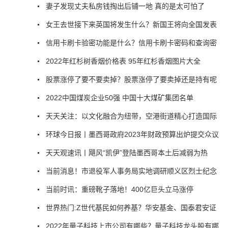
妻子发现丈夫私房钱掏出后铺一地 真的是太可怕了
女王去世接下来英国将发生什么？新国王将向全国发表
信用卡刷卡验密功能是什么？信用卡刷卡密码和查询密
2022年红杉树香烟价格表 95年红杉香烟图片大全
股票涨停了要不要卖掉？股票涨停了要卖掉还是持有呢
2022中国煤炭企业50强 中国十大煤矿集团名单
天天关注：以文化融合为纽带，空港街道精心打造国际
环球今日报丨墨西哥政府2023年财政预算出炉提交众议
天天观速讯丨飓风“凯伊”登陆墨西哥本土后减弱为热
当前消息！市退役军人事务局实地调研顺义区烈士纪念
当前时讯：重磅靴子落地！400亿巨头立马涨停
世界热门:Z世代基民如何养基？华安基金、国泰君安证
2022年量子科技上市公司有哪些？量子科技龙头股有哪