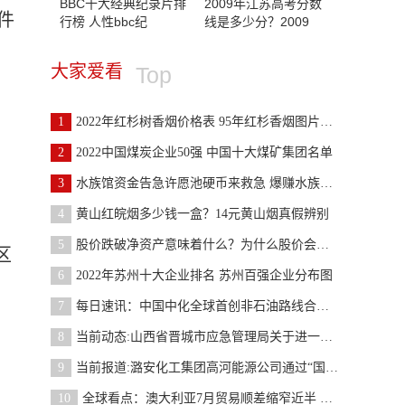
BBC十大经典纪录片排
2009年江苏高考分数
件
行榜 人性bbc纪
线是多少分？2009
大家爱看
Top
1
2022年红杉树香烟价格表 95年红杉香烟图片大全
2
2022中国煤炭企业50强 中国十大煤矿集团名单
3
水族馆资金告急许愿池硬币来救急 爆赚水族馆1.2.6版本
4
黄山红皖烟多少钱一盒？14元黄山烟真假辨别
5
股价跌破净资产意味着什么？为什么股价会跌破净资产
区
6
2022年苏州十大企业排名 苏州百强企业分布图
7
每日速讯：中国中化全球首创非石油路线合成丙烯酸工
8
当前动态:山西省晋城市应急管理局关于进一步加强当
9
当前报道:潞安化工集团高河能源公司通过“国家首批
10
全球看点：澳大利亚7月贸易顺差缩窄近半 煤炭和铁