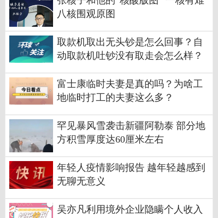
张核子和他的“核酸版图” 一核有难
八核围观原图
取款机取出无头钞是怎么回事？自
动取款机吐钞没有取走会怎么样？
富士康临时夫妻是真的吗？为啥工
地临时打工的夫妻这么多？
罕见暴风雪袭击新疆阿勒泰 部分地
方积雪厚度达60厘米左右
年轻人疫情影响报告 越年轻越感到
无聊无意义
吴亦凡利用境外企业隐瞒个人收入