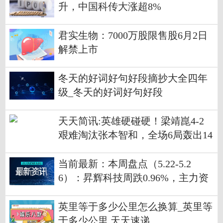
升，中国科传大涨超8%
君实生物：7000万股限售股6月2日
解禁上市
冬天的好词好句好段摘抄大全四年
级_冬天的好词好句好段
天天简讯:英雄硬碰硬！梁靖崑4-2
艰难淘汰张本智和，全场6局轰出14
0分！
当前最新：本周盘点（5.22-5.2
6）：昇辉科技周跌0.96%，主力资
金合计净流出2538.20万元
英里等于多少公里怎么换算_英里等
于多少公里 天天速递