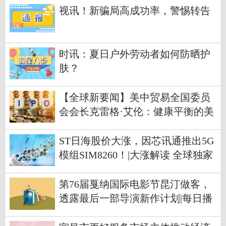
视讯！新骗局高成功率，警惕转告
时讯：夏日户外劳动者如何防晒护
肤？
【全球新要闻】美中贸易全国委员
会会长克雷格·艾伦：健康平衡的美
中经贸关系符合双方利益
ST日海股价大涨，因芯讯通推出5G
模组SIM8260！|大涨解读 全球独家
第76届戛纳国际电影节昆汀做客，
透露最后一部导演新作计划|每日播
报