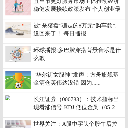
宜昌市更好服务市场主体推动经济
稳健发展接续政策发布 个人创业最
高可贷款30万元-天天快看
被“杀猪盘”骗走的8万元“购车款”,
追回来了！ 每日播报
环球播报:多巴胺穿搭背景音乐是什
么歌
“华尔街女股神”发声：方舟旗舰基
金清仓英伟达没错 因为......
长江证券（000783）：技术指标出
现看涨信号-KDJ 低位金叉（05-2
6）
世界关注：A股中字头个股午后拉