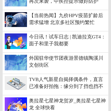
再次来袭，中疾控提示做好防护
【当前热闻】九价HPV疫苗扩龄后
需求猛增 北京多社区预约繁忙
今日讯！试车日志 | 凯迪拉克GT4：
面子和里子我都要
外国驻华使节团夜游景德镇陶溪川
文创街区
TVB人气新星自揭择偶条件，直言
已准备好拍拖：缘分到了挡也挡不
住
奥拉星七星神龙贺岁_奥拉星七星神
龙 全球快看