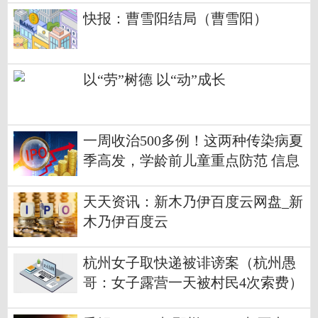
快报：曹雪阳结局（曹雪阳）
以“劳”树德 以“动”成长
一周收治500多例！这两种传染病夏
季高发，学龄前儿童重点防范 信息
天天资讯：新木乃伊百度云网盘_新
木乃伊百度云
杭州女子取快递被诽谤案（杭州愚
哥：女子露营一天被村民4次索费）
-天天热闻