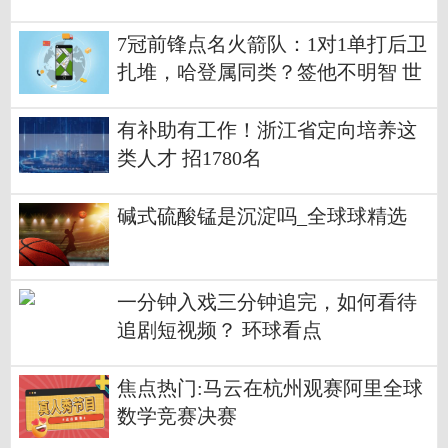
7冠前锋点名火箭队：1对1单打后卫
扎堆，哈登属同类？签他不明智 世
界新动态
有补助有工作！浙江省定向培养这
类人才 招1780名
碱式硫酸锰是沉淀吗_全球球精选
一分钟入戏三分钟追完，如何看待
追剧短视频？ 环球看点
焦点热门:马云在杭州观赛阿里全球
数学竞赛决赛