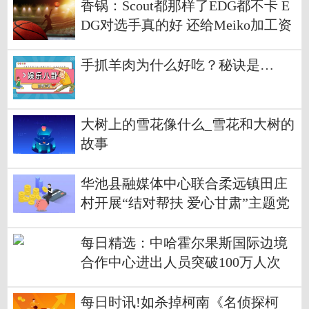
香锅：Scout都那样了EDG都不卡 E
DG对选手真的好 还给Meiko加工资
手抓羊肉为什么好吃？秘诀是…
大树上的雪花像什么_雪花和大树的
故事
华池县融媒体中心联合柔远镇田庄
村开展“结对帮扶 爱心甘肃”主题党
日活动-热点
每日精选：中哈霍尔果斯国际边境
合作中心进出人员突破100万人次
每日时讯!如杀掉柯南《名侦探柯