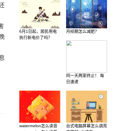
还
害
6月1日起，居民用电
月经期怎么减肥？
晚
执行新电价了吗？
息
同一天两家终止！ 每
日速递
watermelon怎么读音
台式电脑屏幕怎么调亮