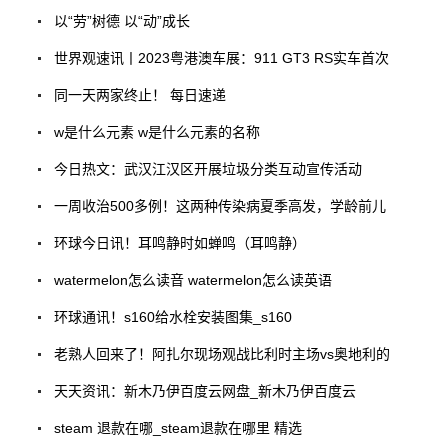
以“劳”树德 以“动”成长
世界观速讯丨2023粤港澳车展：911 GT3 RS实车首次
同一天两家终止！ 每日速递
w是什么元素 w是什么元素的名称
今日热文：武汉江汉区开展垃圾分类互动宣传活动
一周收治500多例！这两种传染病夏季高发，学龄前儿
环球今日讯！耳鸣静时如蝉鸣（耳鸣静）
watermelon怎么读音 watermelon怎么读英语
环球通讯！s160给水栓安装图集_s160
老熟人回来了！阿扎尔现场观战比利时主场vs奥地利的
天天资讯：新木乃伊百度云网盘_新木乃伊百度云
steam 退款在哪_steam退款在哪里 精选