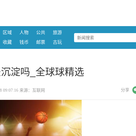
区域
人物
公共
旅游
收藏
钱币
邮票
古玩
沉淀吗_全球球精选
微信
分享
-18 09:07:16 来源：互联网