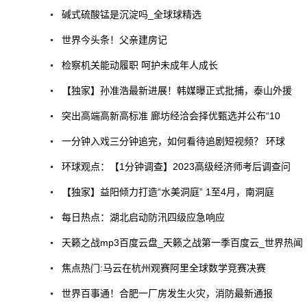
碱式硫酸锰是沉淀吗_全球球精选
世界今头条！父亲建房记
检察机关能动履职 呵护未成年人成长
【独家】孙准浩最新进展！韩媒曝正式批捕，泰山外援
突出高端高新高标准 廊坊经洽会择优甄选并公布“10
一分钟入戏三分钟追完，如何看待追剧短视频？ 环球
环球观点：【1分钟调查】2023高级经济师考后调查问
【独家】益阳倾力打造“水美洞庭” 1至4月，南洞庭
每日热点：湖北启动防汛四级应急响应
天籁之战mp3百度云盘_天籁之战第一季百度云_世界热闻
焦点热门:马云在杭州观赛阿里全球数学竞赛决赛
世界百事通！合肥一厂房发生火灾，消防最新通报