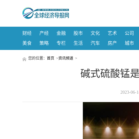
财经
产经
金融
股市
文化
艺术
公司
美食
策略
专栏
生活
汽车
房产
城市
您的位置：
首页
>
资讯频道
>
碱式硫酸锰是
2023-06