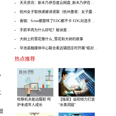
天天资讯：新木乃伊百度云网盘_新木乃伊百度云
杭州女子取快递被诽谤案（杭州愚哥：女子露营一天被
香锅：Scout都那样了EDG都不卡 EDG对选手真的好
手抓羊肉为什么好吃？秘诀是…
大树上的雪花像什么_雪花和大树的故事
华池县融媒体中心联合柔远镇田庄村开展“结对帮扶
热点推荐
，
二
检察机关能动履职 呵
【独家】益阳倾力打造
护未成年人成长
“水美洞庭”
增