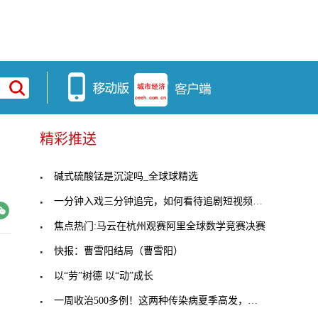
精彩推送
碱式硫酸锰是沉淀吗_全球球精选
一分钟入戏三分钟追完，如何看待追剧短视频？ 环球
焦点热门:马云在杭州观赛阿里全球数学竞赛决赛
快报：曹雪阳结局（曹雪阳）
以“劳”树德 以“动”成长
一周收治500多例！这两种传染病夏季高发，学龄前儿