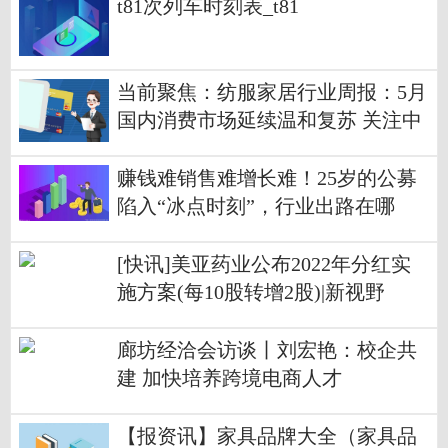
t81次列车时刻表_t81
当前聚焦：纺服家居行业周报：5月
国内消费市场延续温和复苏 关注中
游纺织制造商订单拐点
赚钱难销售难增长难！25岁的公募
陷入“冰点时刻”，行业出路在哪
里？
[快讯]美亚药业公布2022年分红实
施方案(每10股转增2股)|新视野
廊坊经洽会访谈丨刘宏艳：校企共
建 加快培养跨境电商人才
【报资讯】家具品牌大全（家具品