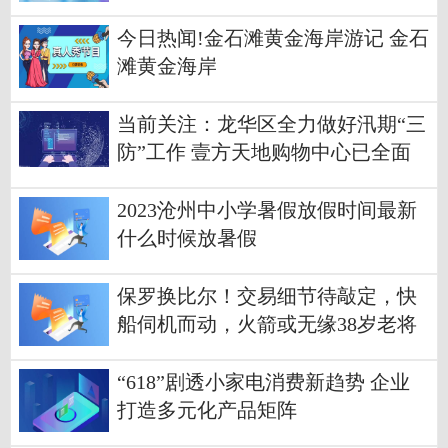
今日热闻!金石滩黄金海岸游记 金石
滩黄金海岸
当前关注：龙华区全力做好汛期“三
防”工作 壹方天地购物中心已全面
恢复正常营业
2023沧州中小学暑假放假时间最新
什么时候放暑假
保罗换比尔！交易细节待敲定，快
船伺机而动，火箭或无缘38岁老将
焦点热议
“618”剧透小家电消费新趋势 企业
打造多元化产品矩阵