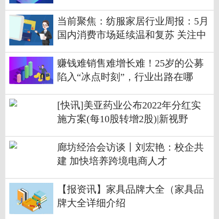
当前聚焦：纺服家居行业周报：5月
国内消费市场延续温和复苏 关注中
游纺织制造商订单拐点
赚钱难销售难增长难！25岁的公募
陷入“冰点时刻”，行业出路在哪
里？
[快讯]美亚药业公布2022年分红实
施方案(每10股转增2股)|新视野
廊坊经洽会访谈丨刘宏艳：校企共
建 加快培养跨境电商人才
【报资讯】家具品牌大全（家具品
牌大全详细介绍