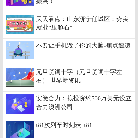
振兴！
天天看点：山东济宁任城区：夯实
就业“压舱石”
不要让手机毁了你的大脑-焦点速递
元旦贺词十字（元旦贺词十字左
右） 世界新资讯
安徽合力：拟投资约500万美元设立
合力澳洲公司
t81次列车时刻表_t81