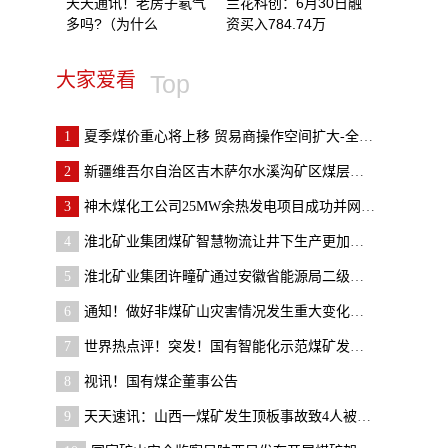
天天通讯！老房子氡气
兰花科创：6月30日融
多吗?（为什么
资买入784.74万
大家爱看
Top
1
夏季煤价重心将上移 贸易商操作空间扩大-全球速看料
2
新疆维吾尔自治区吉木萨尔水溪沟矿区煤层气开发项目
3
神木煤化工公司25MW余热发电项目成功并网发电
4
淮北矿业集团煤矿智慧物流让井下生产更加安全高效_
5
淮北矿业集团许疃矿通过安徽省能源局二级安全生产标
6
通知！做好非煤矿山灾害情况发生重大变化及时报告和
7
世界热点评！突发！国有智能化示范煤矿发生运输事故
8
视讯！国有煤企董事公告
9
天天速讯：山西一煤矿发生顶板事故致4人被困 3人已