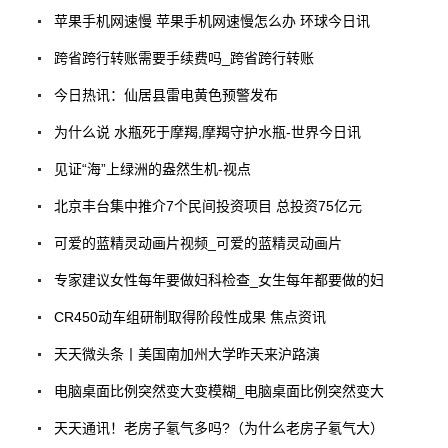
苹果手机网速慢 苹果手机网速慢怎么办 环球今日讯
跨省跨行转账需要手续费吗_跨省跨行转账
今日热讯：仙居县雷电黄色预警发布
为什么说 水瓶死于摩羯,摩羯守护水瓶-世界今日讯
见证“海”上绿洲的盎然生机-视点
北京丰台集中推介7个民间投资项目 总投资75亿元
可爱的蓝精灵动画片视频_可爱的蓝精灵动画片
专家建议女性每年要做妇科检查_女生每年都要做的妇
CR450动车组研制取得阶段性成果 焦点资讯
天天微头条丨美国南加州大学昨天来沪路演
电脑桌面比例突然变大变模糊_电脑桌面比例突然变大
天天通讯！老房子氡气多吗?（为什么老房子氡气大）