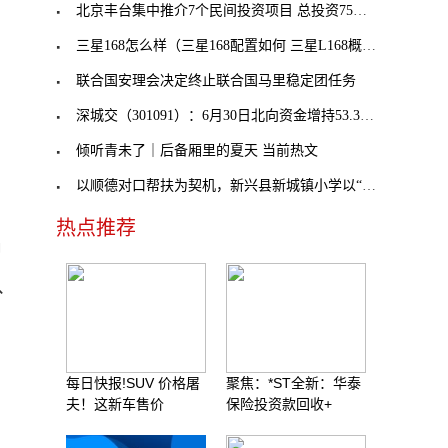
北京丰台集中推介7个民间投资项目 总投资75亿元
三星168怎么样（三星168配置如何 三星L168概述）
联合国安理会决定终止联合国马里稳定团任务
深城交（301091）：6月30日北向资金增持53.36万股|
倾听青未了｜后备厢里的夏天 当前热文
以顺德对口帮扶为契机，新兴县新城镇小学以“订制模
热点推荐
中
、
每日快报!SUV 价格屠
聚焦：*ST全新：华泰
夫！这新车售价
保险投资款回收+