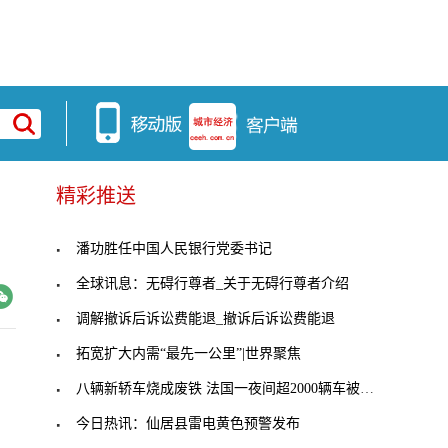
精彩推送
潘功胜任中国人民银行党委书记
全球讯息：无碍行尊者_关于无碍行尊者介绍
调解撤诉后诉讼费能退_撤诉后诉讼费能退
拓宽扩大内需“最先一公里”|世界聚焦
八辆新轿车烧成废铁 法国一夜间超2000辆车被烧成废
今日热讯：仙居县雷电黄色预警发布