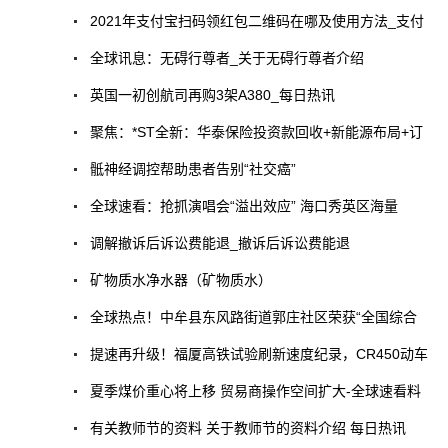
2021年支付宝扫码领红包二维码在哪及使用方法_支付
全球讯息：无碍行尊者_关于无碍行尊者介绍
英国一初创航司再购3架A380_每日热讯
聚焦：*ST全新：华泰保险投资款回收+新能源布局+订
骶神经调控帮助患者告别“社交癌”
全球速看：抢抓演唱会“溢出效应” 海口秀英区海量
调解撤诉后诉讼费能退_撤诉后诉讼费能退
矿物质水净水器（矿物质水）
全球热点！中牟县东风路街道郭庄社区荣获“全国综合
提速再升级！福厦高铁试验刷新速度纪录，CR450动车
夏季煤价重心将上移 贸易商操作空间扩大-全球速看料
有关教师节的资料 关于教师节的资料介绍 每日热讯