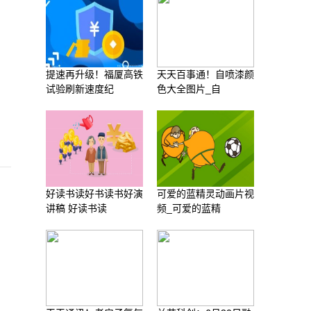
提速再升级！福厦高铁
天天百事通！自喷漆颜
试验刷新速度纪
色大全图片_自
好读书读好书读书好演
可爱的蓝精灵动画片视
讲稿 好读书读
频_可爱的蓝精