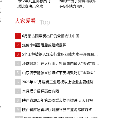
中
市少年儿童锦标赛 手
纽约一男子骑着踏板车
球比赛决出名次
在5处地方随机
鑫
化
大家爱看
Top
1
6月蒙古国煤炭出口仍全部去往中国
，
2
煤价小幅回落后或继续反弹
3
5个工种被纳入煤炭行业职业能力水平评价职业范围
4
环球最新：在太行山，打造国内最大“零碳”煤层气示
5
山东济宁能源义桥煤矿节支增效巧打“金算盘”-全球
6
2023年1-5月煤炭工业规模以上企业主要经济指标发布
7
本月煤价反弹高度有限
8
陕西省2023年第26周煤炭均价微跌|天天日报
。
9
陕西省应急管理厅对府谷县三道沟常胜煤矿等矿井安全