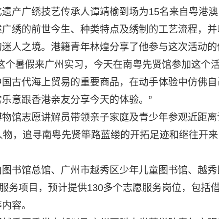
遗产广绣技艺传承人谭靖榆到场为15名来自粤港澳
述广绣的前世今生、种类特点及绣制的工艺流程，并
的迷人之境。港籍青年林煌分享了他参与这次活动的
这个暑假来广州实习，今天在南粤先贤馆参加这个
中国古代海上贸易的重要商品，在动手体验中仿佛自
乐意跟香港亲友分享今天的体验。”
博物馆志愿讲解员带领亲子家庭及青少年参观近距离
人物，追寻南粤先贤筚路蓝缕的开拓足迹和继往开来
山图书馆总馆、广州市越秀区少年儿童图书馆、越秀
服务项目，预计提供130多个志愿服务岗位，包括
等内容。