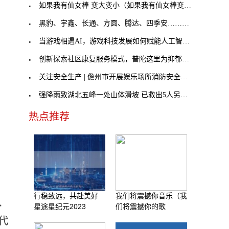
如果我有仙女棒 变大变小（如果我有仙女棒变大变小
黑豹、宇鑫、长通、方圆、腾达、四季安……河南零担
当游戏相遇AI，游戏科技发展如何赋能人工智能的未来
创新探索社区康复服务模式，普陀这里为抑郁症患者拨
关注安全生产 | 儋州市开展娱乐场所消防安全培训
强降雨致湖北五峰一处山体滑坡 已救出5人另有数人
热点推荐
行稳致远，共赴美好
我们将震撼你音乐（我
、
星途星纪元2023
们将震撼你的歌
代