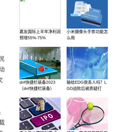
嘉友国际上半年净利润
小米摄像头手势功能怎
、
预增55%-75%
么用
民
动
文
dnf快捷栏装备2023
输给EDG很丢人吗？L
（dnf快捷栏装备）
GD战败后被质疑打
果
载