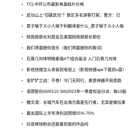
TCL中环公布最新单晶硅片价格
武功山上“切磋武功”？景区多名游客打架，警方：已
君子喻于义小人喻于利翻译是什么_君子喻于义小人喻
财政部部长刘昆会见美国财政部部长耶伦
我们将震撼你音乐（我们将震撼你的歌词）
石膏几何体明暗素描4个组合画法 入门石膏几何体
影视快搜怎么安装到电视上（影视快搜apk下载到u盘）
金铲铲之战：不卷！冷门无同行，奥恩神器开局思路
诺德股份(600110.SH)2023年一季度权益分派：每10股
魏文清：长城汽车在出海方面是先行者，尤其是做拉美
嘉友国际上半年净利润预增55%-75%
抖音移除粉丝还能看到我的作品吗