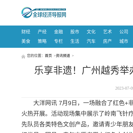
财经
产经
金融
股市
文化
艺术
公司
美食
策略
专栏
生活
汽车
房产
城市
您的位置：
首页
>
资讯频道
>
乐享非遗！广州越秀举
2023-07
大洋网讯 7月9日，一场融合了红色+
火热开展。活动现场集中展示了岭南飞针
先队员各类特色文创产品，邀请青少年朋