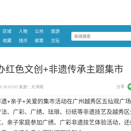
区域
人物
公共
旅游
收藏
钱币
邮票
古玩
办红色文创+非遗传承主题集市
微信
分享
-09 20:03:03 来源：大洋网
非遗+亲子+关爱的集市活动在广州越秀区五仙观广场
疗法、广彩、广绣、珐琅、衍纸等非遗技艺及越秀区
友、亲子家庭参加广绣、广彩非遗技艺体验活动，还