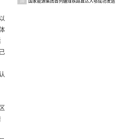
10
国家能源集团首列疆煤铁路直达入鄂成功发运
以
体
活
己
认
区
借