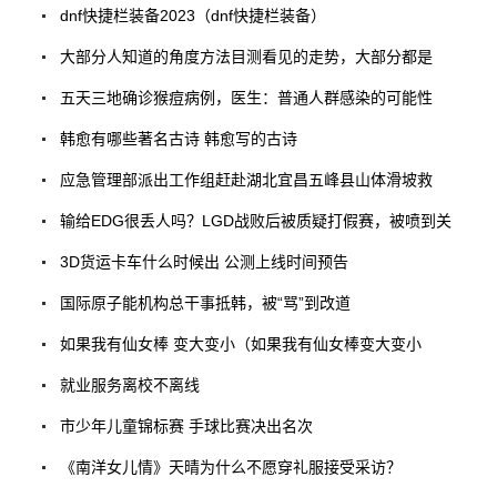
dnf快捷栏装备2023（dnf快捷栏装备）
大部分人知道的角度方法目测看见的走势，大部分都是
五天三地确诊猴痘病例，医生：普通人群感染的可能性
韩愈有哪些著名古诗 韩愈写的古诗
应急管理部派出工作组赶赴湖北宜昌五峰县山体滑坡救
输给EDG很丢人吗？LGD战败后被质疑打假赛，被喷到关
3D货运卡车什么时候出 公测上线时间预告
国际原子能机构总干事抵韩，被“骂”到改道
如果我有仙女棒 变大变小（如果我有仙女棒变大变小
就业服务离校不离线
市少年儿童锦标赛 手球比赛决出名次
《南洋女儿情》天晴为什么不愿穿礼服接受采访？