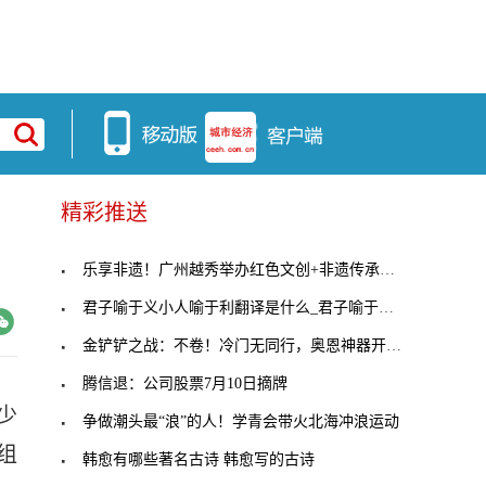
精彩推送
乐享非遗！广州越秀举办红色文创+非遗传承主题集市
君子喻于义小人喻于利翻译是什么_君子喻于义小人喻
金铲铲之战：不卷！冷门无同行，奥恩神器开局思路
腾信退：公司股票7月10日摘牌
少
争做潮头最“浪”的人！学青会带火北海冲浪运动
组
韩愈有哪些著名古诗 韩愈写的古诗