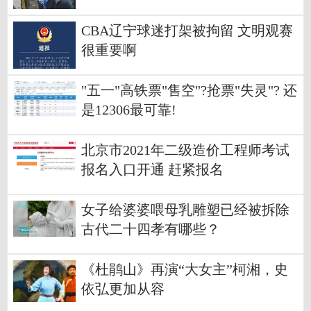
CBA辽宁球迷打架被拘留 文明观赛
很重要啊
"五一"高铁票"售空"?抢票"失灵"? 还
是12306最可靠!
北京市2021年二级造价工程师考试
报名入口开通 赶紧报名
女子给婆婆喂母乳雕塑已经被拆除
古代二十四孝有哪些？
《杜鹃山》再演“大女主”柯湘，史
依弘更加从容