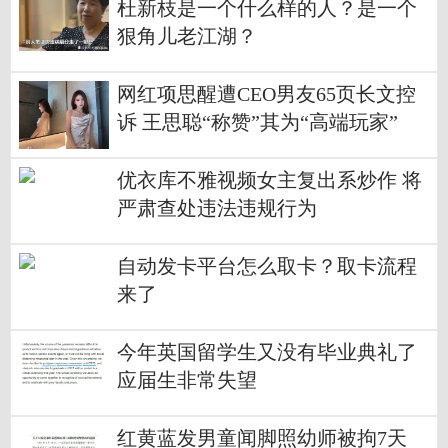
杜新枝是一个什么样的人？是一个
狠角儿老江湖？
网红项思醒遭CEO男友65页长文控
诉 王思聪“称赞”其为“高端玩家”
优衣库不雅视频女主复出系炒作 将
严肃查处违法违规行为
自动发卡平台怎么取卡？取卡流程
来了
今年英国留学生又没有毕业典礼了
应届生非常失望
红黄蓝发男童闻脚照幼师被拘7天