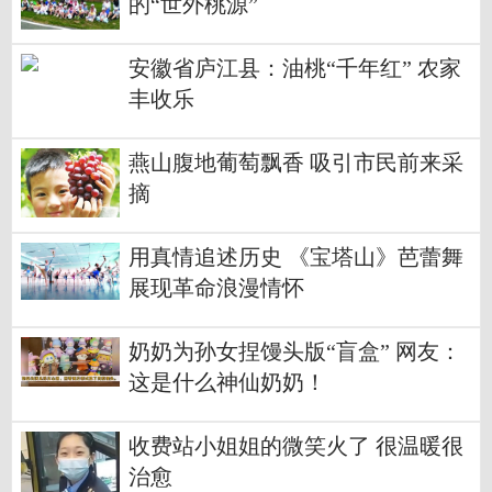
的“世外桃源”
安徽省庐江县：油桃“千年红” 农家
丰收乐
燕山腹地葡萄飘香 吸引市民前来采
摘
用真情追述历史 《宝塔山》芭蕾舞
展现革命浪漫情怀
奶奶为孙女捏馒头版“盲盒” 网友：
这是什么神仙奶奶！
收费站小姐姐的微笑火了 很温暖很
治愈