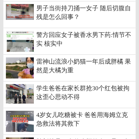
男子当街持刀捅一女子 随后切腹自
残是怎么回事？
警方回应女子被香水男下药:情节不
实 核实中
雷神山流浪小奶猫一年后成胖橘 果
然是大橘为重
学生爸爸在家长群抢30个红包被拘
这歪心思动不得
4岁女儿吃糖被卡 爸爸用海姆立克
急救法将其救下