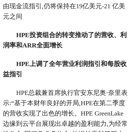
由现金流指引,仍将保持在19亿美元-21 亿美
元之间
HPE
投资组合的转变推动
了
的营收、利
润率和
ARR
全面增长
HPE
上调了
全年营业利润
指引
和每股收
益指引
HPE总裁兼首席执行官安东尼奥·奈里表
示:“基于本财年良好的开局,HPE在第二季度
的营收实现了出色的增长。HPE GreenLake
边缘到云平台展现出卓越的盈利能力,为经常