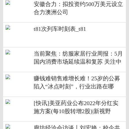
安徽合力：拟投资约500万美元设立
合力澳洲公司
t81次列车时刻表_t81
当前聚焦：纺服家居行业周报：5月
国内消费市场延续温和复苏 关注中
游纺织制造商订单拐点
赚钱难销售难增长难！25岁的公募
陷入“冰点时刻”，行业出路在哪
里？
[快讯]美亚药业公布2022年分红实
施方案(每10股转增2股)|新视野
廊坊经洽会访谈丨刘宏艳：校企共