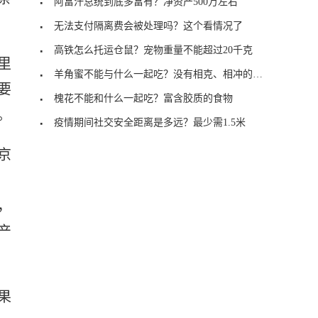
阿富汗总统到底多富有？净资产500万左右
无法支付隔离费会被处理吗？这个看情况了
高铁怎么托运仓鼠？宠物重量不能超过20千克
里
羊角蜜不能与什么一起吃？没有相克、相冲的现象
要
槐花不能和什么一起吃？富含胶质的食物
。
疫情期间社交安全距离是多远？最少需1.5米
京
，
，
产
果