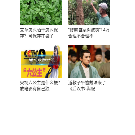
艾草怎么晒干怎么保
"修剪自家树被罚"14万
存？可保存在袋子
合理不合理不
央视六公主是什么梗？
道教子午簪戴法来了
放电影有自己独
《后汉书·舆服