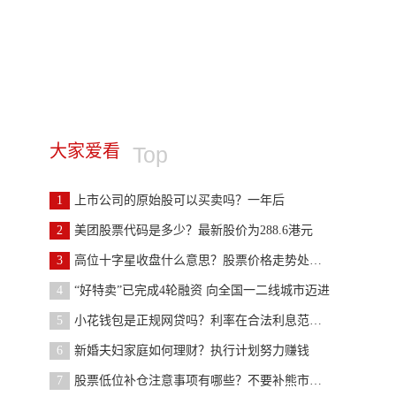
大家爱看
Top
1
上市公司的原始股可以买卖吗？一年后
2
美团股票代码是多少？最新股价为288.6港元
3
高位十字星收盘什么意思？股票价格走势处于顶点位
4
“好特卖”已完成4轮融资 向全国一二线城市迈进
5
小花钱包是正规网贷吗？利率在合法利息范围内
6
新婚夫妇家庭如何理财？执行计划努力赚钱
7
股票低位补仓注意事项有哪些？不要补熊市初期的股票