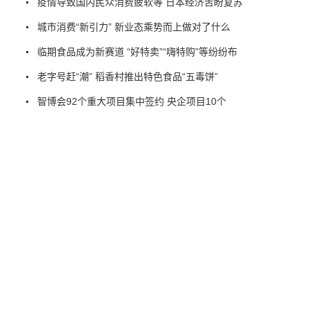
疫情导致国内民众消费疲软等 日本经济苦盼复苏
城市消费“新引力” 新业态乘势而上做对了什么
临期食品成为新赛道 “好特卖”“嗨特购”等纷纷布
老字号赶“潮” 稻香村推出特色食品“五毒饼”
智博会92个重大项目集中签约 央企项目10个