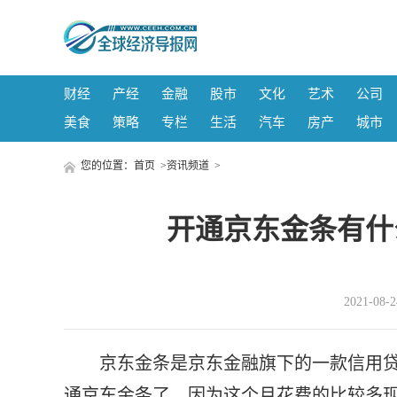
财经
产经
金融
股市
文化
艺术
公司
美食
策略
专栏
生活
汽车
房产
城市
您的位置：
首页
>
资讯频道
>
开通京东金条有什
2021-08
京东金条是京东金融旗下的一款信用
通京东金条了，因为这个月花费的比较多