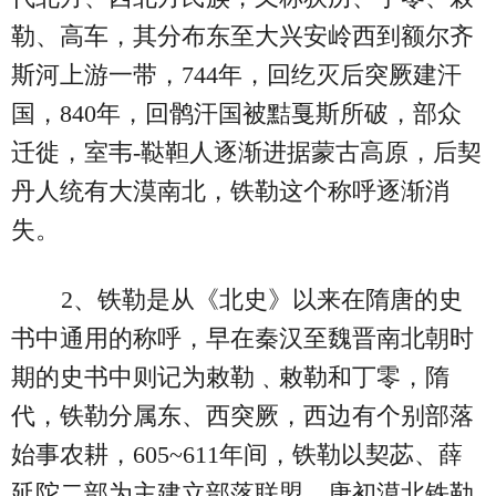
勒、高车，其分布东至大兴安岭西到额尔齐
斯河上游一带，744年，回纥灭后突厥建汗
国，840年，回鹘汗国被黠戛斯所破，部众
迁徙，室韦-鞑靼人逐渐进据蒙古高原，后契
丹人统有大漠南北，铁勒这个称呼逐渐消
失。
2、铁勒是从《北史》以来在隋唐的史
书中通用的称呼，早在秦汉至魏晋南北朝时
期的史书中则记为敕勒﹑敕勒和丁零，隋
代，铁勒分属东、西突厥，西边有个别部落
始事农耕，605~611年间，铁勒以契苾、薛
延陀二部为主建立部落联盟，唐初漠北铁勒