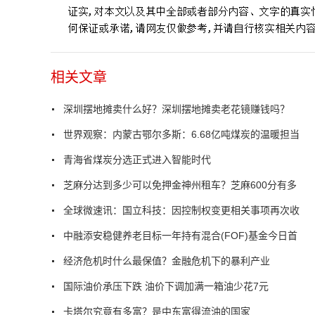
相关文章
深圳摆地摊卖什么好？深圳摆地摊卖老花镜赚钱吗？
世界观察：内蒙古鄂尔多斯：6.68亿吨煤炭的温暖担当
青海省煤炭分选正式进入智能时代
芝麻分达到多少可以免押金神州租车？芝麻600分有多
全球微速讯：国立科技：因控制权变更相关事项再次收
中融添安稳健养老目标一年持有混合(FOF)基金今日首
经济危机时什么最保值？金融危机下的暴利产业
国际油价承压下跌 油价下调加满一箱油少花7元
卡塔尔究竟有多富？是中东富得流油的国家