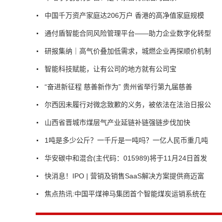
中国千万资产家庭达206万户 香港的高净值家庭规模
通付盾智能合同风险管理平台——助力企业数字化转型
研报集纳｜高气价叠加低需求，城燃企业再探顺价机制
智能科技赋能，让有公司的地方就有公司宝
“奋进新征程 慈善新作为” 贵州省举行第九届慈善
尔西因未履行对微念致歉的义务，被依法在法治日报公
山西省晋城市煤层气产业延链补链强链步伐加快
1吨是多少公斤？一千斤是一吨吗？一亿人民币重几吨
华安碳中和混合(主代码：015989)将于11月24日首发
快消息！IPO | 营销及销售SaaS解决方案提供商迈富
焦点热讯:中国平煤神马集团首个智能煤炭运销系统在