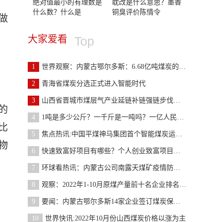
绝对值最小的有理数是
耽改是什么意思？墨香
什么数？什么是
铜臭评价陈情令
做
大家爱看
Top
1
世界观察：内蒙古鄂尔多斯：6.68亿吨煤炭的温暖担当
2
青海省煤炭分选正式进入智能时代
3
山西省晋城市煤层气产业延链补链强链步伐加快
的
4
1吨是多少公斤？一千斤是一吨吗？一亿人民币重几吨
比
5
焦点热讯:中国平煤神马集团首个智能煤炭运销系统在
物
6
快速致富好项目有哪些？个人创业致富项目大全
7
环球看热讯：内蒙古公司南露天煤矿疫情防控“不放松
8
观察：2022年1-10月原煤产量前十名企业排名公布
9
要闻：内蒙古鄂尔多斯14家企业签订煤炭保供协议 合
10
世界快讯:2022年10月份山西煤炭价格以涨为主