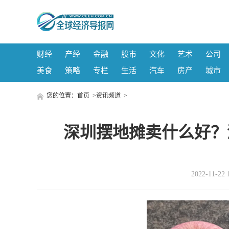
财经
产经
金融
股市
文化
艺术
公司
美食
策略
专栏
生活
汽车
房产
城市
您的位置：
首页
>
资讯频道
>
深圳摆地摊卖什么好？
2022-11-