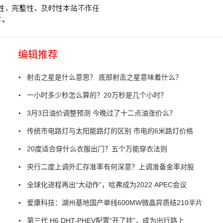
编辑推荐
射击之星是什么意思？ 底部射击之星意味着什么？
一小时多少秒怎么算的？20万秒是几个小时？
3月3日油价调整预测 今晚过了十二点油涨价么？
传统市电路灯与太阳能路灯的区别 市电的6米路灯价格
20度适合穿什么衣服出门？五个万能穿衣法则
央行二度上调外汇存准率有何深意？上调准备金率对股
全球化进程再出“大动作”，哈弗成为2022 APEC会议
爱康科技：湖州基地国产单线600MW微晶异质结210半片
第三代 H6 DHT-PHEV配置“开了挂”，成为出行路上