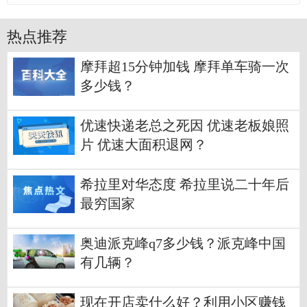
热点推荐
摩拜超15分钟加钱 摩拜单车骑一次
多少钱？
优速快递老总之死因 优速老板娘照
片 优速大面积退网？
希拉里对华态度 希拉里说二十年后
最穷国家
奥迪派克峰q7多少钱？派克峰中国
有几辆？
现在开店卖什么好？利用小区赚钱