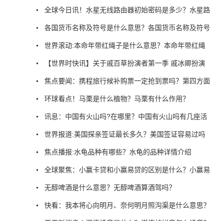
全球今日讯！水星无线路由器初始密码是多少？水星路
各国货币名称及符号是什么意思？各国货币名称及符号
世界滚动:本命年带红绳子是什么意思？本命年带红绳
【世界时快讯】关于戚百草扮演者第一季 戚冰卿扮演
焦点要闻：携程旅行候补购票一定抢到票吗？第四方面
环球看点！马栗是什么植物？马栗有什么作用？
讯息：中国有火山吗?在哪里？中国有火山吗有几座活
世界报道:美国探亲签证最长多久？美国签证容易过吗
焦点播报:水龟品种有哪些？水龟的品种详情介绍
全球聚焦：小赢卡贷和小赢易贷的区别是什么？小赢易
无醇啤酒是什么意思？无醇啤酒算酒驾吗？
快看：我本将心向明月、奈何明月照沟渠是什么意思？