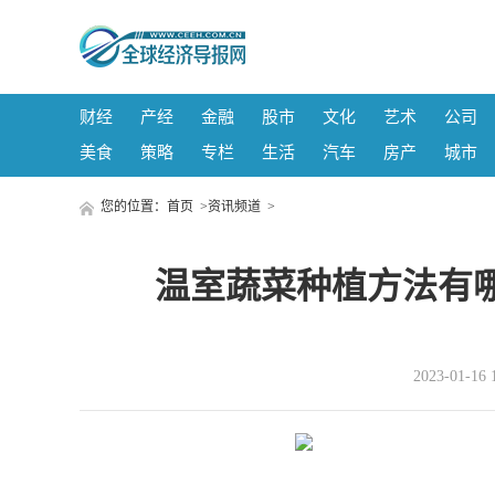
财经
产经
金融
股市
文化
艺术
公司
美食
策略
专栏
生活
汽车
房产
城市
您的位置：
首页
>
资讯频道
>
温室蔬菜种植方法有
2023-01-