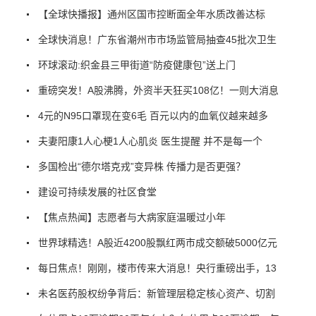
【全球快播报】通州区国市控断面全年水质改善达标
全球快消息！广东省潮州市市场监管局抽查45批次卫生
环球滚动:织金县三甲街道“防疫健康包”送上门
重磅突发！A股沸腾，外资半天狂买108亿！一则大消息
4元的N95口罩现在变6毛 百元以内的血氧仪越来越多
夫妻阳康1人心梗1人心肌炎 医生提醒 并不是每一个
多国检出“德尔塔克戎”变异株 传播力是否更强？
建设可持续发展的社区食堂
【焦点热闻】志愿者与大病家庭温暖过小年
世界球精选！A股近4200股飘红两市成交额破5000亿元
每日焦点！刚刚，楼市传来大消息！央行重磅出手，13
未名医药股权纷争背后：新管理层稳定核心资产、切割