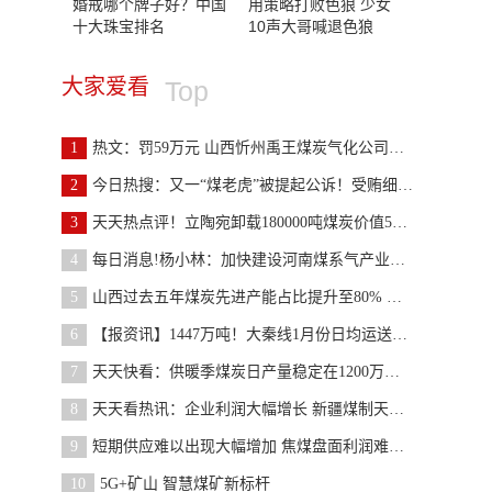
婚戒哪个牌子好？中国
用策略打败色狼 少女
十大珠宝排名
10声大哥喊退色狼
大家爱看
Top
1
热文：罚59万元 山西忻州禹王煤炭气化公司违规排污
2
今日热搜：又一“煤老虎”被提起公诉！受贿细节遭曝
3
天天热点评！立陶宛卸载180000吨煤炭价值5400万美元
4
每日消息!杨小林：加快建设河南煤系气产业化 实现
5
山西过去五年煤炭先进产能占比提升至80% 产量达13
6
【报资讯】1447万吨！大秦线1月份日均运送煤炭120.6
7
天天快看：供暖季煤炭日产量稳定在1200万吨以上
8
天天看热讯：企业利润大幅增长 新疆煤制天然气行业
9
短期供应难以出现大幅增加 焦煤盘面利润难以走高
10
5G+矿山 智慧煤矿新标杆