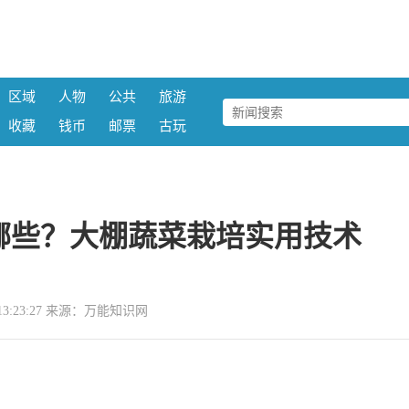
区域
人物
公共
旅游
收藏
钱币
邮票
古玩
哪些？大棚蔬菜栽培实用技术
16 13:23:27 来源：万能知识网