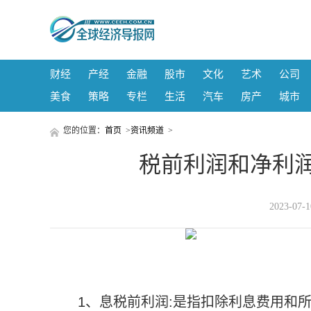
财经
产经
金融
股市
文化
艺术
公司
美食
策略
专栏
生活
汽车
房产
城市
您的位置：
首页
>
资讯频道
>
税前利润和净利润
2023-07
1、息税前利润:是指扣除利息费用和