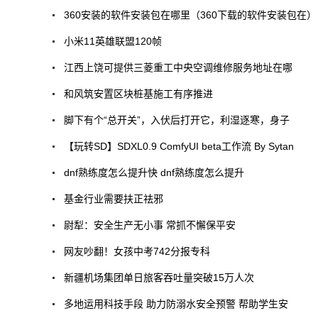
360安装的软件安装包在哪里（360下载的软件安装包在）
小米11英雄联盟120帧
江西上饶可提供三菱重工中央空调维修服务地址在哪
和风筑安置区块桩基施工有序推进
脚下有个“总开关”，入伏后打开它，利湿逐寒，身子
【玩转SD】SDXL0.9 ComfyUI beta工作流 By Sytan
dnf熟练度怎么提升快 dnf熟练度怎么提升
基金行业需要扶正祛邪
尉犁：安全生产无小事 常抓不懈保平安
网友吵翻！女孩中考742分报专科
新疆机场集团单日旅客吞吐量突破15万人次
多地运用科技手段 助力防溺水安全预警 帮助学生安