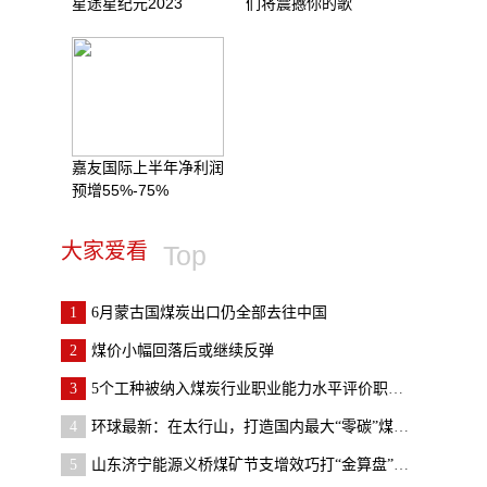
星途星纪元2023
们将震撼你的歌
嘉友国际上半年净利润
预增55%-75%
大家爱看
Top
1
6月蒙古国煤炭出口仍全部去往中国
2
煤价小幅回落后或继续反弹
3
5个工种被纳入煤炭行业职业能力水平评价职业范围
4
环球最新：在太行山，打造国内最大“零碳”煤层气示
5
山东济宁能源义桥煤矿节支增效巧打“金算盘”-全球