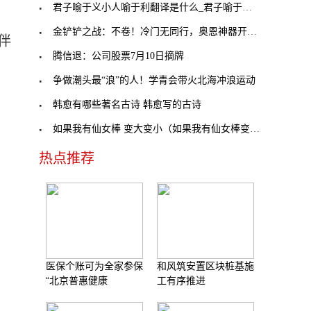
君子喻于义小人喻于利翻译是什么_君子喻于义小人喻
金铲铲之战：不卷！冷门无同行，奥恩神器开局思路
伴
腾信退：公司股票7月10日摘牌
争做潮头最“浪”的人！学青会带火北海冲浪运动
韩愈有哪些著名古诗 韩愈写的古诗
如果我有仙女棒 变大变小（如果我有仙女棒变大变小
热点推荐
医保个账可为全家参保
和风筑安置区块桩基施
“北京普惠健康
工有序推进