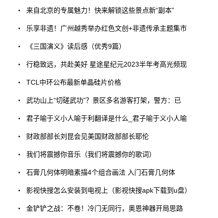
来自北京的专属魅力！快来解锁这些景点新“副本”
乐享非遗！广州越秀举办红色文创+非遗传承主题集市
《三国演义》读后感（优秀9篇）
行稳致远，共赴美好 星途星纪元2023半年考高光频现
TCL中环公布最新单晶硅片价格
武功山上“切磋武功”？景区多名游客打架，警方：已
君子喻于义小人喻于利翻译是什么_君子喻于义小人喻
财政部部长刘昆会见美国财政部部长耶伦
我们将震撼你音乐（我们将震撼你的歌词）
石膏几何体明暗素描4个组合画法 入门石膏几何体
影视快搜怎么安装到电视上（影视快搜apk下载到u盘）
金铲铲之战：不卷！冷门无同行，奥恩神器开局思路