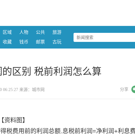
区域
人物
公共
旅游
收藏
钱币
邮票
古玩
的区别 税前利润怎么算
微信
分享
-10 06:25:27 来源：城市网
【资料图】
所得税费用前的利润总额.息税前利润=净利润+利息