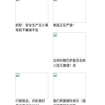
尉犁：安全生产无小事
南昌正在严查！
常抓不懈保平安
瓜帅时期巴萨能否击败
三冠王曼城？亚
行稳致远，共赴美好
我们将震撼你音乐（我