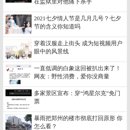
在监狱里对他痛下杀手
2021七夕情人节是几月几号？七夕
节的含义你知道吗
穿着汉服走上街头 成为短视频用户
眼中的风景线
一直低调的白象这回被扒出来了！
网友：野性消费，爱你没商量
多家景区宣布：穿“鸿星尔克”免门
票
暴雨把郑州的楼市彻底打回原形 你
怎么看？