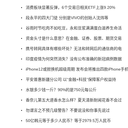
消费板块显著反弹，6个交易日相关ETF上涨9.20%
段永平的四大门徒 分别是VIVO的创始人沈炜等
谷雨时节吃肉不如吃豆，永和豆浆满满蛋白滋养生命活
资金头寸是什么意思？在金融、证券、股票、期货交易
携号转网具体有哪些坏处？无法和转网后的通信商的电
印度疫情为何突然消失？没有公布准确的新冠病例数据
iPhone12或掀换机超级周期 发布会将推出四款iPhone手
平安普惠新疆分公司:以“金融+科技”保障客户权益持
水银多少钱一斤？90%的是750元每公斤
香奈儿第五大道香水怎么样？夏天清新耐闻花香不会过
勿谓言之不预几级警告？不要说没和你事先说过
50亿韩元等于多少人民币？等于2979.5万人民币