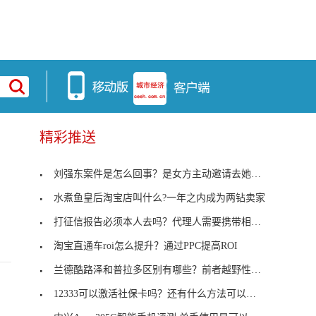
精彩推送
刘强东案件是怎么回事？是女方主动邀请去她的公寓
水煮鱼皇后淘宝店叫什么?一年之内成为两钻卖家
打征信报告必须本人去吗？代理人需要携带相关资料
淘宝直通车roi怎么提升？通过PPC提高ROI
兰德酷路泽和普拉多区别有哪些？前者越野性更加强大
12333可以激活社保卡吗？还有什么方法可以激活社保