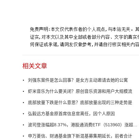
标签：
刘强东案件
是怎么回事
女主刘静尧
起诉刘强东
相关文章
刘强东案件是怎么回事？是女方主动邀请去她的公寓
虾米音乐为什么要关闭？原创音乐资源和用户大规模流
底部放量下跌是什么意思？底部放量出现的三种走势是
弘毅远方基金原首席信息官离任，因个人原因
波司登涨幅超8.37%，港股通消费ETF（513960）涨超2.09%
申万菱信、财通基金旗下新混基募集期延长，前者合计