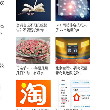
欢
达
勿谓言之不预几级警
SEO网站排名技巧来
告？不要说没和你
了 非本地区的IP
个
公
母亲节2022年是几月
北京金隅VS青岛双星
几日？每一名母亲
青岛队连败之路
程
也