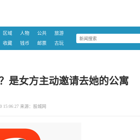
区域
人物
公共
旅游
收藏
钱币
邮票
古玩
？是女方主动邀请去她的公寓
-20 15:06:27 来源：股城网