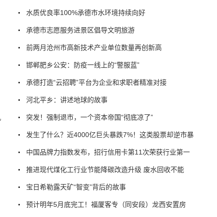
水质优良率100%承德市水环境持续向好
承德市志愿服务进景区倡导文明旅游
前两月沧州市高新技术产业单位数量再创新高
邯郸肥乡公安：防疫一线上的“警服蓝”
承德打造“云招聘”平台为企业和求职者精准对接
河北平乡：讲述地球的故事
机
突发！强制退市，一个资本帝国“彻底凉了”
发生了什么？近4000亿巨头暴跌7%！这类股票却逆市暴
中国品牌力指数发布，招行信用卡第11次荣获行业第一
推进现代煤化工行业节能降碳改造升级 废水回收不能
宝日希勒露天矿“智变”背后的故事
预计明年5月底完工！福厦客专（同安段）龙西安置房