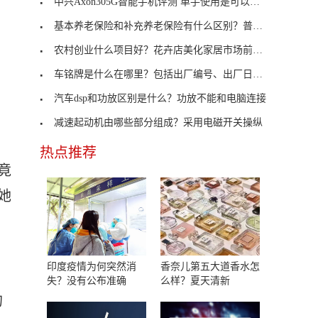
中兴Axon305G智能手机评测 单手使用是可以管理的
基本养老保险和补充养老保险有什么区别？普及程度不
农村创业什么项目好？花卉店美化家居市场前景广阔
车铭牌是什么在哪里？包括出厂编号、出厂日期及厂名
汽车dsp和功放区别是什么？功放不能和电脑连接
减速起动机由哪些部分组成？采用电磁开关操纵
热点推荐
竟
她
印度疫情为何突然消
香奈儿第五大道香水怎
失？没有公布准确
么样？夏天清新
的