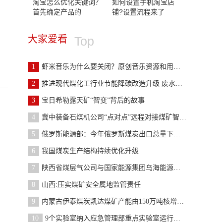
淘宝怎么优化关键词？
如何设置手机淘宝店
首先确定产品的
铺?设置流程来了
大家爱看
Top
1
虾米音乐为什么要关闭？原创音乐资源和用户大规模流
2
推进现代煤化工行业节能降碳改造升级 废水回收不能
3
宝日希勒露天矿“智变”背后的故事
4
冀中装备石煤机公司“点对点”远程对接煤矿智能化项
5
俄罗斯能源部：今年俄罗斯煤炭出口总量下降了9%
6
我国煤炭生产结构持续优化升级
7
陕西省煤层气公司与国家能源集团乌海能源有限公司签
8
山西:压实煤矿安全属地监管责任
9
内蒙古伊泰煤炭凯达煤矿产能由150万吨核增至280万吨
10
9个实验室纳入应急管理部重点实验室运行序列