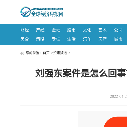
财经
产经
金融
股市
文化
艺术
公司
美食
策略
专栏
生活
汽车
房产
城市
您的位置：
首页
>
资讯频道
>
刘强东案件是怎么回事
2022-04